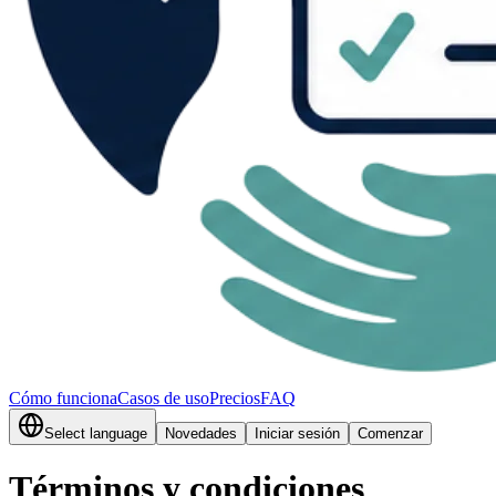
Cómo funciona
Casos de uso
Precios
FAQ
Select language
Novedades
Iniciar sesión
Comenzar
Términos y condiciones