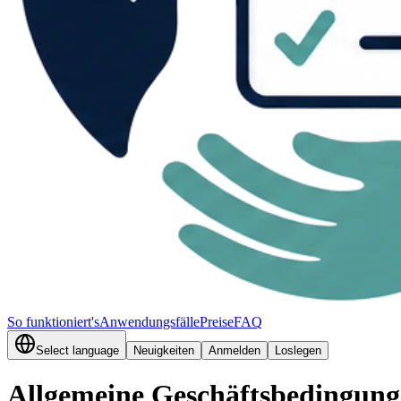
So funktioniert's
Anwendungsfälle
Preise
FAQ
Select language
Neuigkeiten
Anmelden
Loslegen
Allgemeine Geschäftsbedingun