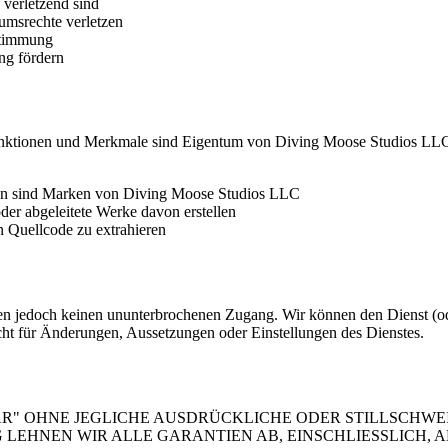
 verletzend sind
tumsrechte verletzen
stimmung
ung fördern
 Funktionen und Merkmale sind Eigentum von Diving Moose Studios LLC
n sind Marken von Diving Moose Studios LLC
oder abgeleitete Werke davon erstellen
n Quellcode zu extrahieren
en jedoch keinen ununterbrochenen Zugang. Wir können den Dienst (od
icht für Änderungen, Aussetzungen oder Einstellungen des Dienstes.
AR" OHNE JEGLICHE AUSDRÜCKLICHE ODER STILLSCHWE
EHNEN WIR ALLE GARANTIEN AB, EINSCHLIESSLICH, A