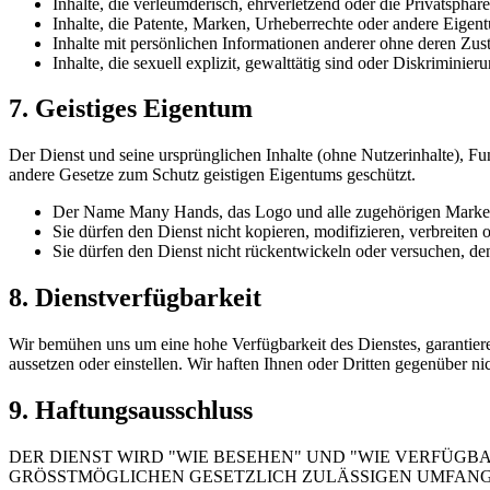
Inhalte, die verleumderisch, ehrverletzend oder die Privatsphäre
Inhalte, die Patente, Marken, Urheberrechte oder andere Eigen
Inhalte mit persönlichen Informationen anderer ohne deren Zu
Inhalte, die sexuell explizit, gewalttätig sind oder Diskriminier
7. Geistiges Eigentum
Der Dienst und seine ursprünglichen Inhalte (ohne Nutzerinhalte),
andere Gesetze zum Schutz geistigen Eigentums geschützt.
Der Name Many Hands, das Logo und alle zugehörigen Marke
Sie dürfen den Dienst nicht kopieren, modifizieren, verbreiten 
Sie dürfen den Dienst nicht rückentwickeln oder versuchen, de
8. Dienstverfügbarkeit
Wir bemühen uns um eine hohe Verfügbarkeit des Dienstes, garantier
aussetzen oder einstellen. Wir haften Ihnen oder Dritten gegenüber n
9. Haftungsausschluss
DER DIENST WIRD "WIE BESEHEN" UND "WIE VERFÜGB
GRÖSSTMÖGLICHEN GESETZLICH ZULÄSSIGEN UMFANG L