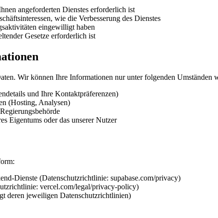
Ihnen angeforderten Dienstes erforderlich ist
schäftsinteressen, wie die Verbesserung des Dienstes
saktivitäten eingewilligt haben
ltender Gesetze erforderlich ist
mationen
 Daten. Wir können Ihre Informationen nur unter folgenden Umständen 
endetails und Ihre Kontaktpräferenzen)
zen (Hosting, Analysen)
r Regierungsbehörde
res Eigentums oder das unserer Nutzer
form:
nd-Dienste (Datenschutzrichtlinie: supabase.com/privacy)
zrichtlinie: vercel.com/legal/privacy-policy)
gt deren jeweiligen Datenschutzrichtlinien)