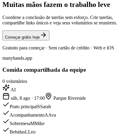
Muitas mãos fazem o
trabalho leve
Coordene a conclusão de tarefas sem esforço. Crie tarefas,
compartilhe links únicos e veja seus voluntários se reunirem.
Começar grátis hoje
Gratuito para começar · Sem cartão de crédito · Web e iOS
manyhands.app
Comida compartilhada da equipe
0
voluntários
AI
sáb, 8 ago · 17:00
Parque Riverside
Prato principal
S
Sarah
Acompanhamento
A
Ava
Sobremesa
M
Mike
Bebidas
L
Leo